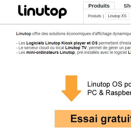
Produits
Sh
Linutop XS
Produits |