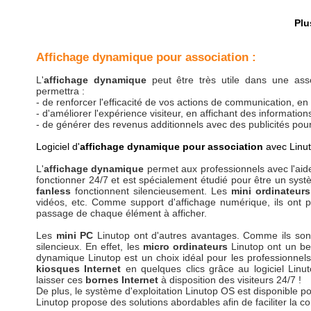
Plu
Affichage dynamique pour association :
L'
affichage dynamique
peut être très utile dans une asso
permettra :
- de renforcer l'efficacité de vos actions de communication, en
- d'améliorer l'expérience visiteur, en affichant des informatio
- de générer des revenus additionnels avec des publicités pour
Logiciel d'
affichage dynamique pour association
avec Linu
L'
affichage dynamique
permet aux professionnels avec l'ai
fonctionner 24/7 et est spécialement étudié pour être un sys
fanless
fonctionnent silencieusement. Les
mini ordinateurs
vidéos, etc. Comme support d'affichage numérique, ils ont pl
passage de chaque élément à afficher.
Les
mini PC
Linutop ont d'autres avantages. Comme ils sont
silencieux. En effet, les
micro ordinateurs
Linutop ont un bes
dynamique Linutop est un choix idéal pour les professionnels q
kiosques Internet
en quelques clics grâce au logiciel Linu
laisser ces
bornes Internet
à disposition des visiteurs 24/7 !
De plus, le système d'exploitation Linutop OS est disponible p
Linutop propose des solutions abordables afin de faciliter la c