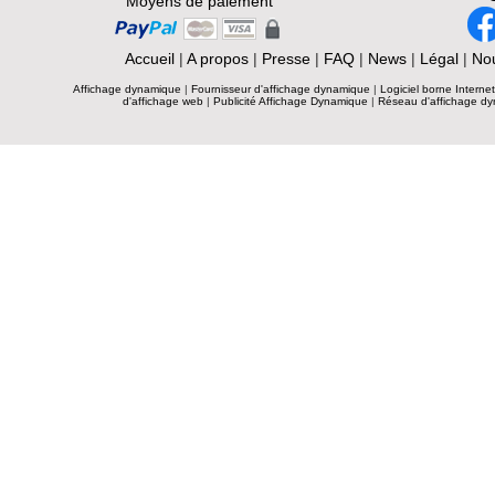
Moyens de paiement
Accueil
|
A propos
|
Presse
|
FAQ
|
News
|
Légal
|
Nou
Affichage dynamique
|
Fournisseur d'affichage dynamique
|
Logiciel borne Interne
d'affichage web
|
Publicité Affichage Dynamique
|
Réseau d'affichage d