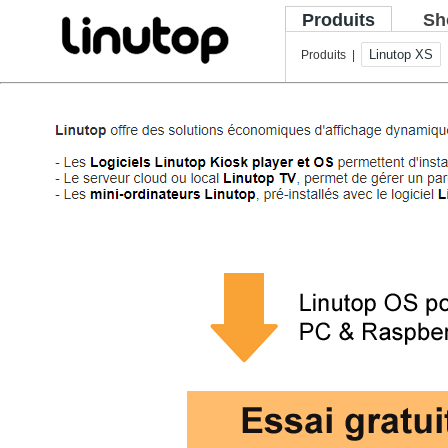
Produits
Sh
Linutop XS
Produits |