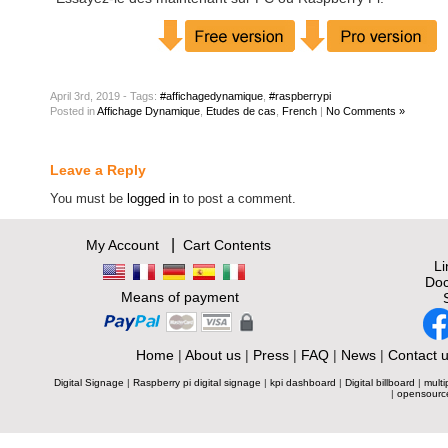
April 3rd, 2019 - Tags:
#affichagedynamique
,
#raspberrypi
Posted
in
Affichage Dynamique
,
Etudes de cas
,
French
|
No Comments »
Leave a Reply
You must be
logged in
to post a comment.
|
My Account
Cart Contents
L
Doc
Means of payment
Home
|
About us
|
Press
|
FAQ
|
News
|
Contact 
Digital Signage
|
Raspberry pi digital signage
|
kpi dashboard
|
Digital billboard
|
multi
|
opensourc