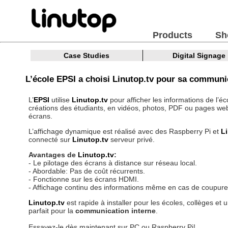
Products
Sh
Case Studies
Digital Signage
L’école EPSI a choisi Linutop.tv pour sa communi
L’
EPSI
utilise
Linutop.tv
pour afficher les informations de l’éc
créations des étudiants, en vidéos, photos, PDF ou pages web
écrans.
L’affichage dynamique est réalisé avec des Raspberry Pi et
L
connecté sur
Linutop.tv
serveur privé.
Avantages de
Linutop.tv
:
- Le pilotage des écrans à distance sur réseau local.
- Abordable: Pas de coût récurrents.
- Fonctionne sur les écrans HDMI.
- Affichage continu des informations même en cas de coupure
Linutop.tv
est rapide à installer pour les écoles, collèges et u
parfait pour la
communication interne
.
Essayez-le dès maintenant sur PC ou Raspberry Pi!