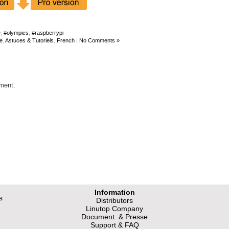
e
,
#olympics
,
#raspberrypi
e
,
Astuces & Tutoriels
,
French
|
No Comments »
ment.
Information
s
Distributors
Linutop Company
Document. & Presse
Support & FAQ