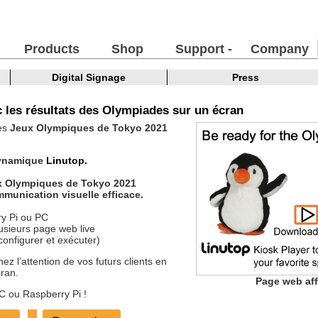
Products
Shop
Support -
Company
FAQ
Digital Signage
Press
 les résultats des Olympiades sur un écran
des
Jeux Olympiques de Tokyo 2021
dynamique
Linutop.
x Olympiques de Tokyo 2021
munication visuelle efficace.
ry Pi ou PC
lusieurs page web live
 configurer et exécuter)
ez l’attention de vos futurs clients en
ran.
Page web aff
C ou Raspberry Pi !