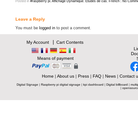
Posted
in
#raspberry pi
,
Affichage Dynamique
,
Etudes de cas
,
French
|
No Comme
Leave a Reply
You must be
logged in
to post a comment.
|
My Account
Cart Contents
L
Doc
Means of payment
Home
|
About us
|
Press
|
FAQ
|
News
|
Contact 
Digital Signage
|
Raspberry pi digital signage
|
kpi dashboard
|
Digital billboard
|
multi
|
opensourc