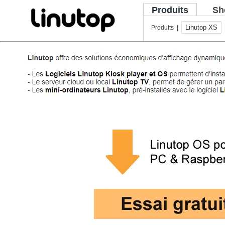
Produits
Sh
Linutop XS
Produits |