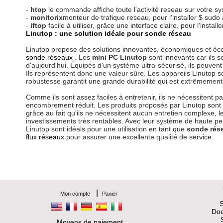
-
htop
le commande affiche toute l'activité reseau sur votre s
-
monitorix
monteur de trafique reseau, pour l'installer $ sudo a
-
iftop
facile à utiliser, grâce une interface claire, pour l'installe
Linutop : une solution idéale pour sonde réseau
Linutop propose des solutions innovantes, économiques et écon
sonde réseaux
. Les
mini PC Linutop
sont innovants car ils 
d'aujourd'hui. Équipés d'un système ultra-sécurisé, ils peuven
Ils représentent donc une valeur sûre. Les appareils Linutop sont 
robustesse garantit une grande durabilité qui est extrêmement
Comme ils sont assez faciles à entretenir, ils ne nécessitent pa
encombrement réduit. Les produits proposés par Linutop sont
grâce au fait qu'ils ne nécessitent aucun entretien complexe, l
investissements très rentables. Avec leur système de haute pe
Linutop sont idéals pour une utilisation en tant que
sonde rés
flux réseaux
pour assurer une excellente qualité de service.
|
Mon compte
Panier
S
Doc
Moyens de paiement