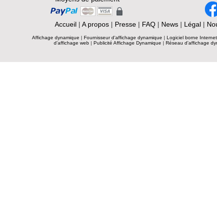
Accueil
|
A propos
|
Presse
|
FAQ
|
News
|
Légal
|
Nou
Affichage dynamique
|
Fournisseur d'affichage dynamique
|
Logiciel borne Interne
d'affichage web
|
Publicité Affichage Dynamique
|
Réseau d'affichage d