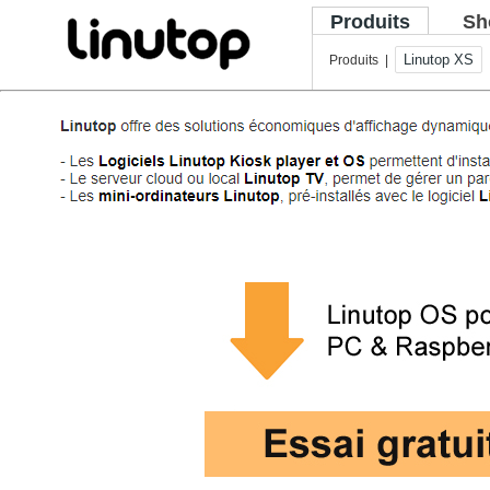
Produits
Sh
Linutop XS
Produits |