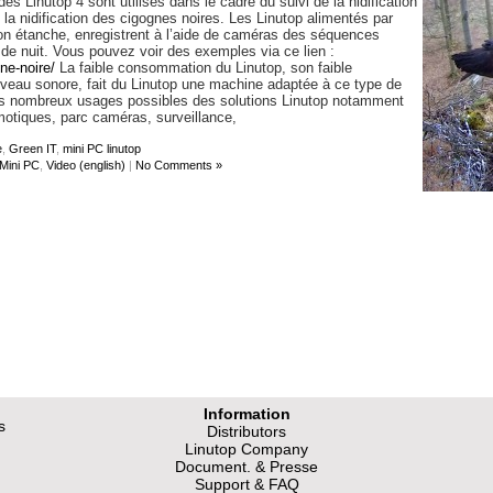
des Linutop 4 sont utilisés dans le cadre du suivi de la nidification
 la nidification des cigognes noires. Les Linutop alimentés par
son étanche, enregistrent à l’aide de caméras des séquences
e nuit. Vous pouvez voir des exemples via ce lien :
ne-noire/
La faible consommation du Linutop, son faible
veau sonore, fait du Linutop une machine adaptée à ce type de
es nombreux usages possibles des solutions Linutop notamment
otiques, parc caméras, surveillance,
e
,
Green IT
,
mini PC linutop
Mini PC
,
Video (english)
|
No Comments »
Information
s
Distributors
Linutop Company
Document. & Presse
Support & FAQ