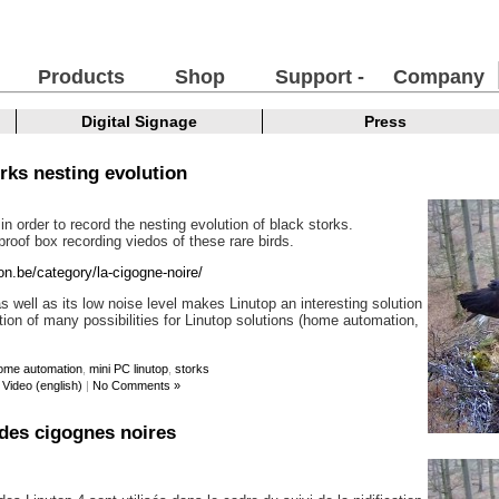
Products
Shop
Support -
Company
FAQ
Digital Signage
Press
rks nesting evolution
n order to record the nesting evolution of black storks.
proof box recording viedos of these rare birds.
on.be/category/la-cigogne-noire/
s well as its low noise level makes Linutop an interesting solution
ration of many possibilities for Linutop solutions (home automation,
ome automation
,
mini PC linutop
,
storks
,
Video (english)
|
No Comments »
n des cigognes noires