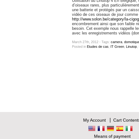
Utilisation du Linutop 4 En Belgique, 
d’oiseaux rares, plus particulièrement
une batterie et protégés par un cais
vidéo de ces oiseaux de jour comme d
http://www.solon.be/category/la-cigog
encombrement ainsi que son faible ni
besoin. Cet exemple nous rappelle l
avec les enregistrements vidéos (dom
March 27th, 2012 - Tags:
camera
,
domotiqu
Posted
in
Etudes de cas
,
IT Green
,
Linutop
,
|
My Account
Cart Content
Means of payment