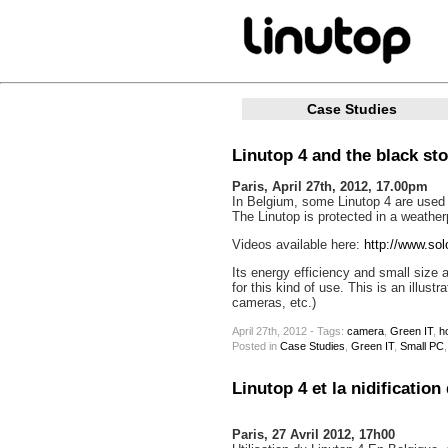
Case Studies
Linutop 4 and the black sto
Paris, April 27th, 2012, 17.00pm
In Belgium, some Linutop 4 are used i
The Linutop is protected in a weather
Videos available here:
http://www.sol
Its energy efficiency and small size a
for this kind of use. This is an illust
cameras, etc.)
April 27th, 2012 - Tags:
camera
,
Green IT
,
h
Posted
in
Case Studies
,
Green IT
,
Small PC
Linutop 4 et la nidificatio
Paris, 27 Avril 2012, 17h00