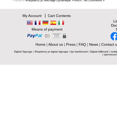
Posted
in
#raspberry pi
,
Affichage Dynamique
,
French
|
No Comments »
|
My Account
Cart Contents
L
Doc
Means of payment
Home
|
About us
|
Press
|
FAQ
|
News
|
Contact 
Digital Signage
|
Raspberry pi digital signage
|
kpi dashboard
|
Digital billboard
|
multi
|
opensourc